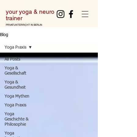
your yoga & neuro
tra
iner
PRIVATUNTERRICHT IN BERLIN
Blog
Yoga Praxis
All Posts
Yoga &
Gesellschaft
Yoga &
Gesundheit
Yoga Mythen
Yoga Praxis
Yoga
Geschichte &
Philosophie
Yoga