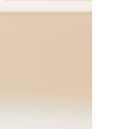
Paradebeispiel dafür ist das
Nichtvorhandensein des Wortes „Verletzung”
in traditionellen Yogabüchern. (...) Dabei ist
niemand davor gefeit, auch nicht nach
Jahren der Praxis und Selbstkenntnis. Über
die schmerzhaften, aber lehrreichen Seiten
des Yogas, meiner eigenen Erfahrung mit
Verletzungen – und warum
Gruppenunterricht nicht für jeden das
Richtige ist.