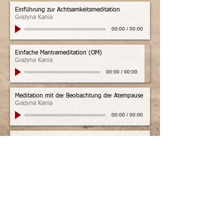
Einführung zur Achtsamkeitsmeditation
Grażyna Kania
00:00
/
00:00
Einfache Mantrameditation (OM)
Grażyna Kania
00:00
/
00:00
Meditation mit der Beobachtung der Atempause
Grażyna Kania
00:00
/
00:00
Herzmeditation - leicht durchzuführen
Grażyna Kania
00:00
/
00:00
Affirmation einer Qualität
Grażyna Kania
00:00
/
00:00