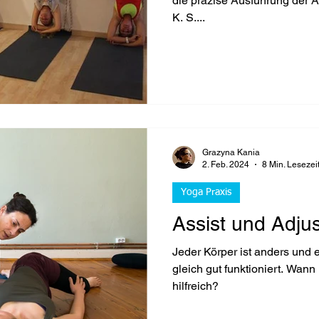
die präzise Ausführung der A
K. S....
Grazyna Kania
2. Feb. 2024
8 Min. Lesezei
Yoga Praxis
Assist und Adju
Jeder Körper ist anders und es
gleich gut funktioniert. Wann
hilfreich?