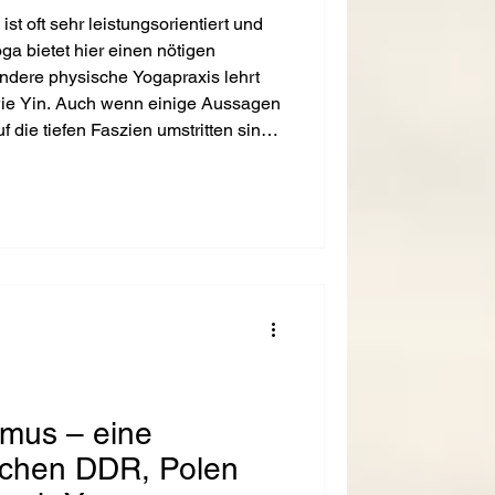
st oft sehr leistungsorientiert und
ga bietet hier einen nötigen
dere physische Yogapraxis lehrt
wie Yin. Auch wenn einige Aussagen
 die tiefen Faszien umstritten sind,
hletik vor allem die Wirkung von Yin
lance des Nervensystems besonders
smus – eine
schen DDR, Polen