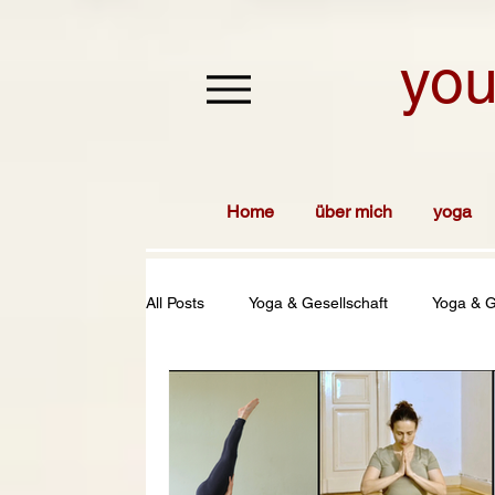
you
Home
über mich
yoga
All Posts
Yoga & Gesellschaft
Yoga & G