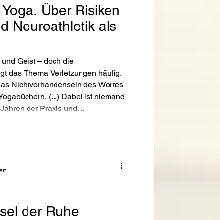
 Yoga. Über Risiken
d Neuroathletik als
r und Geist – doch die
gt das Thema Verletzungen häufig.
t das Nichtvorhandensein des Wortes
 Yogabüchern. (...) Dabei ist niemand
h Jahren der Praxis und
merzhaften, aber lehrreichen Seiten
rfahrung mit Verletzungen – und
 für jeden das Richtige ist.
eit
nsel der Ruhe