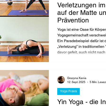
Verletzungen im
auf der Matte un
Prävention
Yoga ist eine Oase für Körpe
Yogagemeinschaft verschwei
Ein Paradebeispiel dafür is
„Verletzung” in traditionellen
davor gefeit, auch nicht nac
Selbstkenntnis. Über die sch
des Yogas, meiner eigenen E
warum Gruppenunterricht nicht
Grazyna Kania
12. Sept. 2025
5 Min. Lesez
Yoga Praxis
Yin Yoga - die I