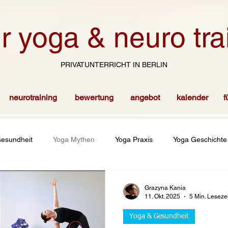
r yoga & neuro tra
PRIVATUNTERRICHT IN BERLIN
neurotraining
bewertung
angebot
kalender
f
esundheit
Yoga Mythen
Yoga Praxis
Yoga Geschichte
Grazyna Kania
11. Okt. 2025
5 Min. Lesezei
Yoga & Gesundheit