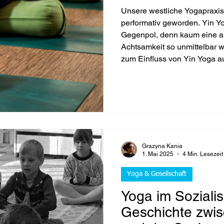
Unsere westliche Yogapraxis i
performativ geworden. Yin Yo
Gegenpol, denn kaum eine an
Achtsamkeit so unmittelbar 
zum Einfluss von Yin Yoga auf
bleibt aus Sicht der Neuro-At
Yoga auf Regulation und Ba
spannend.
Grazyna Kania
1. Mai 2025
4 Min. Lesezeit
Yoga & Gesellschaft
Yoga im Soziali
Geschichte zwi