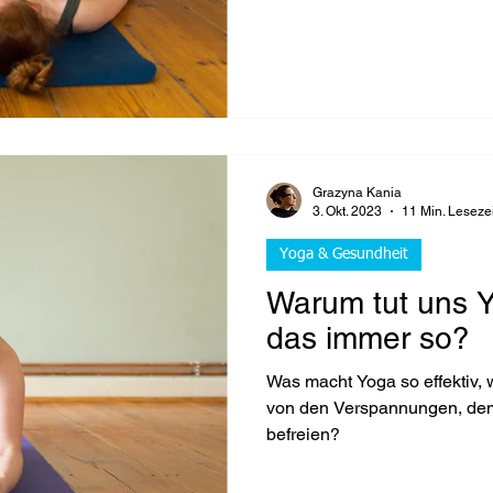
Grazyna Kania
3. Okt. 2023
11 Min. Lesezei
Yoga & Gesundheit
Warum tut uns Y
das immer so?
Was macht Yoga so effektiv, wenn es darum geht 
von den Verspannungen, dem
befreien?