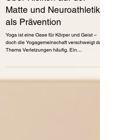
Über Risiken auf der
Matte und Neuroathletik
als Prävention
Yoga ist eine Oase für Körper und Geist –
doch die Yogagemeinschaft verschweigt das
Thema Verletzungen häufig. Ein
Paradebeispiel dafür ist das
Nichtvorhandensein des Wortes „Verletzung”
in traditionellen Yogabüchern. (...) Dabei ist
niemand davor gefeit, auch nicht nach
Jahren der Praxis und Selbstkenntnis. Über
die schmerzhaften, aber lehrreichen Seiten
des Yogas, meiner eigenen Erfahrung mit
Verletzungen – und warum
Gruppenunterricht nicht für jeden das
Richtige ist.