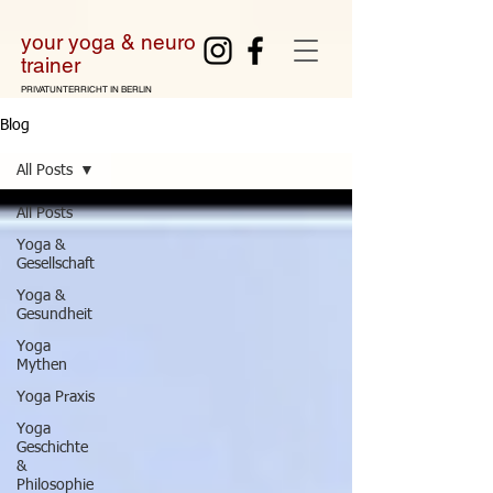
your yoga & neuro
tra
iner
PRIVATUNTERRICHT IN BERLIN
Blog
All Posts
All Posts
Yoga &
Gesellschaft
Yoga &
Gesundheit
Yoga
Mythen
Yoga Praxis
Yoga
Geschichte
&
Philosophie